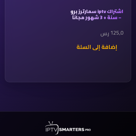
اشتراك iptv سمارترز برو
– سنة + 3 شهور مجاناً
125,0
ر.س
إضافة إلى السلة