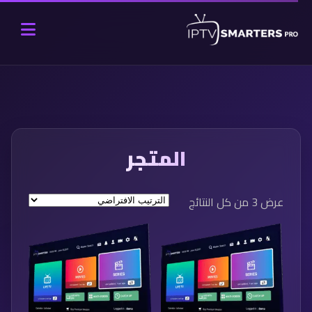
المتجر
عرض ⁦3⁩ من كل النتائج