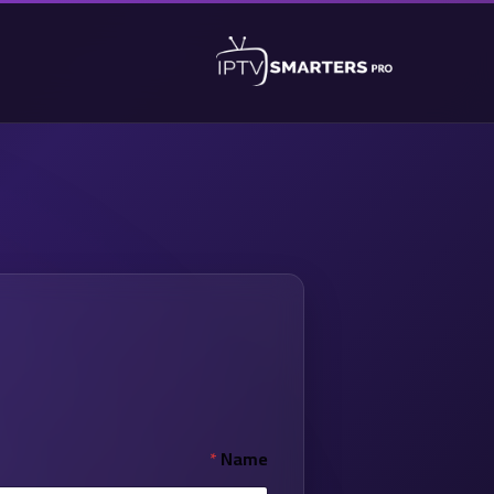
C
*
Name
o
m