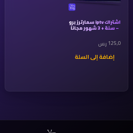
اشتراك iptv سمارترز برو
– سنة + 3 شهور مجاناً
125,0
ر.س
إضافة إلى السلة