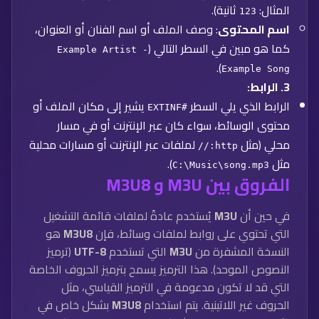
المثال:
ثانية).
123
اسم المحتوى
: وصف الملف أو اسم الفنان أو العنوان،
كما هو مبين في السطر التالي (
Example Artist -
).
Example Song
3.
الرابط
:
الرابط الذي يلي السطر
يشير إلى مكان الملف أو
#EXTINF
محتوى الوسائط، سواء كان عبر الإنترنت أو في مسار
محلي (مثل
لملفات عبر الإنترنت أو مسارات محلية
http://
مثل
).
C:\Music\song.mp3
الفروق بين M3U و M3U8
في حين أن
M3U
يُستخدم عادةً لملفات قائمة التشغيل
التي تحتوي على روابط لملفات وسائط، فإن
M3U8
هو
النسخة المشفرة من
M3U
التي تستخدم
UTF-8
(ترميز
النصوص الموحد). هذا الترميز يسمح بترميز الحروف الخاصة
التي قد لا تكون مدعومة في الترميز القياسي، مثل
الحروف غير اللاتينية. يتم استخدام
M3U8
بشكل خاص في