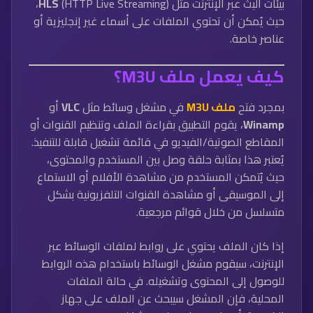
بيئات البث عبر الإنترنت مثل
HLS
(HTTP Live Streaming)،
حيث يُمكن أن تحتوي الملفات على أسماء غير إنجليزية أو
عناصر خاصة.
كيف يعمل ملف M3U؟
بمجرد فتح
ملف M3U
في مشغل وسائط مثل
VLC
أو
Winamp
، يقوم التطبيق بقراءة الملف وتنظيم القنوات أو
المقاطع الصوتية/الفيديو في قائمة تشغيل قابلة للتنفيذ.
يُعتبر هذا بمثابة حلقة وصل بين المستخدم والمحتوى،
حيث يُتمكن المستخدم من مشاهدة الأفلام أو الاستماع
إلى الموسيقى أو مشاهدة القنوات التلفزيونية بشكل
متسلسل من خلال قوائم مرجعية.
إذا كان الملف يحتوي على روابط لملفات الوسائط عبر
الإنترنت، سيقوم مشغل الوسائط باستخدام هذه الروابط
للوصول إلى المحتوى وتشغيله. في حالة الملفات
المحلية، فإن المشغل سيبحث عن الملف على جهاز