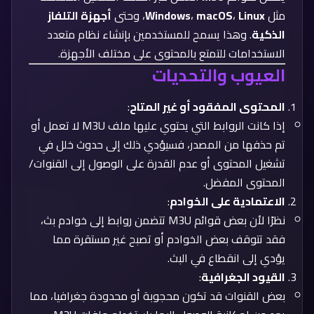
مثل
Linux
،
macOS
،
Windows
، وحتى
أجهزة التلفاز
الذكية
. وهذا يسمح للمستخدمين بإنشاء نظام متعدد
الاستخدامات للتمتع بالمحتوى على مختلف الأجهزة.
العيوب والتحديات
المحتوى المفقود أو غير المتاح
:
إذا كانت الروابط التي يحتوي عليها ملف M3U لا تعمل أو
تم حذفها من المصدر، فسيؤدي ذلك إلى حدوث خلل في
تشغيل المحتوى أو عدم القدرة على الوصول إلى القنوات/
المحتوى المفضل.
الاعتمادية على الخوادم
:
نظرًا لأن بعض قوائم M3U تتضمن روابط إلى خوادم بث،
فقد تتوقف بعض الخوادم أو تصبح غير مستقرة مما
يؤدي إلى انقطاع في البث.
القيود الجغرافية
:
بعض القنوات قد تكون محجوبة أو محدودة جغرافيا، مما