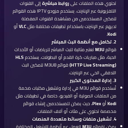
تحتوي هذه الملفات على
روابط مباشرة
إلى القنوات
التلفزيونية عبر الإنترنت. يستخدم مزودو IPTV هذه القوائم
لتمكين المستخدمين من مشاهدة القنوات المفضلة
لديهم عبر الإنترنت باستخدام تطبيقات مختلفة مثل
VLC
أو
.
Kodi
2. تكامل مع أنظمة البث المباشر
قوائم
M3U
تعتبر مثالية للبث المباشر للرياضات أو الأحداث
الحية، مثل مباريات كرة القدم أو البطولات. يستخدم
HLS
(HTTP Live Streaming)
قوائم M3U8 لتمكين البث
التدفقي الحي عبر الإنترنت.
3. إدارة المحتوى الكبير
تُستخدم قوائم M3U في إدارة وتشغيل مكتبات ضخمة
من الملفات الصوتية أو الفيديو، خاصة في تطبيقات مثل
Kodi
أو
Plex
، حيث يمكن للمستخدمين إنشاء قوائم
مخصصة تحتوي على مئات أو آلاف الملفات.
4. تشغيل ملفات وسائط متعددة المنصات
يمكن لقوائم
M3U
العمل عبر أنظمة التشغيل المختلفة