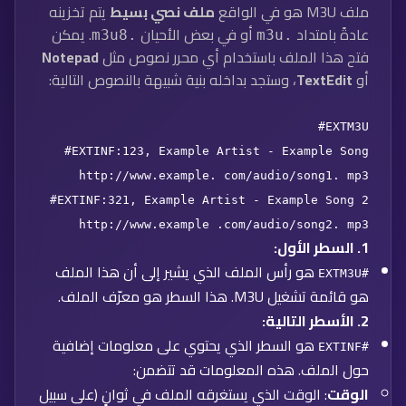
ملف M3U هو في الواقع
ملف نصي بسيط
يتم تخزينه
عادةً بامتداد
أو في بعض الأحيان
. يمكن
.m3u8
.m3u
فتح هذا الملف باستخدام أي محرر نصوص مثل
Notepad
أو
TextEdit
، وستجد بداخله بنية شبيهة بالنصوص التالية:
#EXTM3U
#EXTINF:123, Example Artist - Example Song
http://www.example. com/audio/song1. mp3
#EXTINF:321, Example Artist - Example Song 2
http://www.example .com/audio/song2. mp3
1.
السطر الأول
:
هو رأس الملف الذي يشير إلى أن هذا الملف
#EXTM3U
هو قائمة تشغيل M3U. هذا السطر هو معرّف الملف.
2.
الأسطر التالية
:
هو السطر الذي يحتوي على معلومات إضافية
#EXTINF
حول الملف. هذه المعلومات قد تتضمن:
الوقت
: الوقت الذي يستغرقه الملف في ثوانٍ (على سبيل