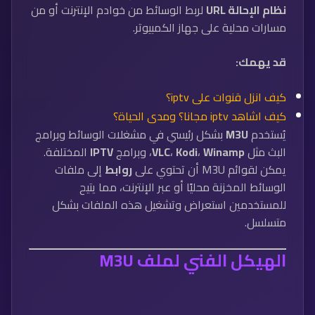
نظام الإحالة URL
لربط الوسائط من خوادم الإنترنت أو من
مسارات محلية على جهاز الكمبيوتر.
قد يهمك:
كيف انزل قنوات على iptv؟
كيف اشاهد iptv مجانا؟ ومدى الحياة؟
يُستخدم
M3U
بشكل رئيسي في مشغلات الوسائط وبرامج
البث مثل
Winamp
،
Kodi
،
VLC
، وبرامج
IPTV
المختلفة.
يمكن لقوائم M3U أن تحتوي على
روابط
إلى ملفات
الوسائط المخزنة محليًا أو عبر الإنترنت، مما يتيح
للمستخدمين استعراض وتشغيل هذه الملفات بشكل
متسلسل.
الهيكل الفني لملف M3U