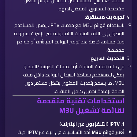
الحاجة. هذا يتيح للمستخدمين تخصيص قوائم تشغيل
مخصصة للمحتوى المفضل لديهم.
تجربة بث مستقرة
:
باستخدام قوائم M3U مع خدمات IPTV، يمكن للمستخدم
الوصول إلى آلاف القنوات التلفزيونية عبر الإنترنت بسهولة
وبث مستمر، خاصة عند توفير الروابط المباشرة أو خوادم
مخصصة.
التحديث السريع
:
في حالة تحديث القنوات أو الملفات الصوتية/الفيديو،
يمكن للمستخدم ببساطة استبدال الروابط داخل ملف
M3U، ما يسمح بتحديث المحتوى بشكل مستمر دون
الحاجة لإعادة تحميل كامل الملفات.
استخدامات تقنية متقدمة
لقائمة تشغيل M3U
1. IPTV (التلفزيون عبر الإنترنت)
تُعتبر قوائم
M3U
أحد الأساسيات في البث عبر
IPTV
. حيث