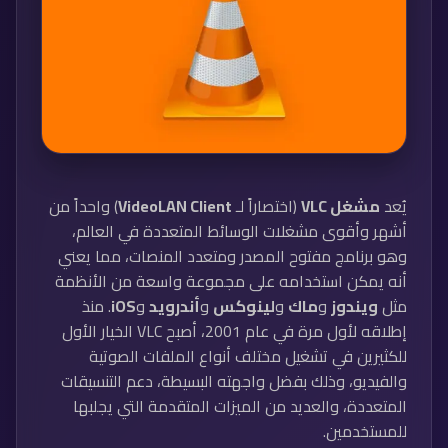
يُعد
مشغل VLC
(اختصاراً لـ
VideoLAN Client
) واحداً من
أشهر وأقوى مشغلات الوسائط المتعددة في العالم،
وهو برنامج مفتوح المصدر ومتعدد المنصات، مما يعني
أنه يمكن استخدامه على مجموعة واسعة من الأنظمة
مثل
ويندوز
و
ماك
و
لينوكس
و
أندرويد
و
iOS
. منذ
إطلاقه لأول مرة في عام 2001، أصبح VLC الخيار الأول
للكثيرين في تشغيل مختلف أنواع الملفات الصوتية
والفيديو، وذلك بفضل واجهته البسيطة، دعم التنسيقات
المتعددة، والعديد من الميزات المتقدمة التي يجلبها
للمستخدمين.