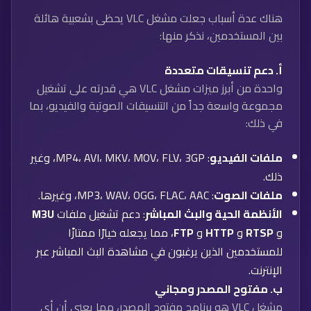
هناك عدة أسباب جعلت مشغل VLC يحظى بشعبية هائلة
بين المستخدمين، نذكر منها:
أ.
دعم تنسيقات متعددة
واحدة من أبرز ميزات مشغل VLC هي قدرته على تشغيل
مجموعة واسعة جداً من التنسيقات الصوتية والفيديو، بما
في ذلك:
ملفات الفيديو
: MP4، AVI، MKV، MOV، FLV، 3GP، وغير
ذلك.
ملفات الصوت
: MP3، WAV، OGG، FLAC، AAC، وغيرها.
الأنظمة الحية والبث المباشر
: دعم تشغيل ملفات
M3U
و
RTSP
و
HTTP
و
FTP
، مما يجعله خيارًا ممتازًا
للمستخدمين الذين يرغبون في مشاهدة البث المباشر عبر
الإنترنت.
ب.
مفتوح المصدر ومجاني
مشغل VLC هو برنامج مفتوح المصدر، مما يعني أن أي