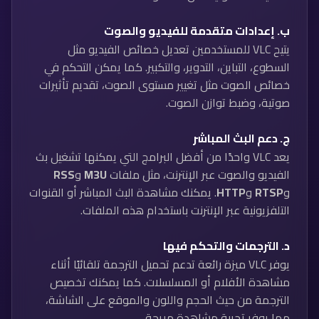
ب.
إعدادات متقدمة للفيديو والصوت
يتيح VLC للمستخدمين تعديل خصائص الفيديو مثل
السطوع، التباين، التدوير، والتكبير. كما يمكن التحكم في
خصائص الصوت مثل تغيير مستوى الصوت، تقديم تأثيرات
صوتية، وضبط توازن الصوت.
ج.
دعم البث المباشر
يعد VLC واحدًا من أفضل البرامج التي يمكنها تشغيل بث
الفيديو والصوت عبر الإنترنت، مثل ملفات
M3U
و
RSS
و
RTSP
و
HTTP
. يمكنك مشاهدة البث المباشر أو القنوات
التلفزيونية عبر الإنترنت باستخدام هذه الملفات.
د.
الترجمات والتحكم فيها
يوفر VLC ميزة رائعة تدعم تحميل الترجمة تلقائيًا أثناء
مشاهدة الأفلام أو المسلسلات. كما يمكنك تخصيص
الترجمة من حيث الحجم واللون والموقع على الشاشة،
مما يوفر تجربة مشاهدة مريحة.