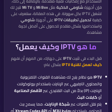
الاستخدام مع إمكانيات تقنية متقدمة. بالإضافة إلى ذلك،
فإن أجهزة
شاومي الذكية
مثل
Mi Box
و
Mi TV
تتيح لك
تشغيل IPTV بكل سهولة. في هذه المقالة، سنتعرف على
كيفية
تحميل تطبيقات IPTV
على أجهزة
شاومي
واستخدامها بشكل متقدم للحصول على أفضل تجربة
مشاهدة.
ما هو IPTV وكيف يعمل؟
قبل البدء في تثبيت
IPTV
على جهازك، من المهم أن نفهم
كيف تعمل تقنية IPTV
بشكل عام:
IPTV
هو نظام يتيح لك مشاهدة القنوات التلفزيونية
والمحتوى الترفيهي عبر الإنترنت باستخدام بروتوكولات
الإنترنت (IP) بدلاً من البث التقليدي عبر
الأقمار الصناعية
أو
كابلات البث
.
يتم نقل القنوات عبر
شبكة الإنترنت
، مما يسمح ببث
المحتوى باستخدام
روابط M3U
أو
Xtream Codes API
أو