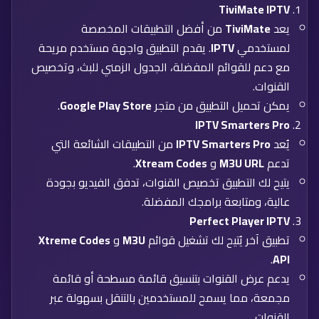
TiviMate IPTV
يعد
TiviMate
من أفضل التطبيقات المخصصة
لمستخدمي
IPTV
. يقدم التطبيق واجهة مستخدم مريحة
مع دعم للقوائم المفضلة، الجدول الزمني للبث، وتخصيص
القنوات.
يمكن تحميل التطبيق من متجر
Google Play Store
.
IPTV Smarters Pro
يُعد
IPTV Smarters Pro
من التطبيقات الشائعة التي
تدعم
M3U URL
و
Xtream Codes
.
يتيح لك التطبيق تخصيص القنوات، تدفق الفيديو بجودة
عالية، ومتابعة برامجك المفضلة.
Perfect Player IPTV
تطبيق آخر يُتيح لك تشغيل قوائم
M3U
و
Xtreme Codes
.
API
يدعم عرض القنوات بتنسيق قائمة مسطحة أو قائمة
مجمعة، مما يسمح للمستخدمين بالتنقل بسهولة عبر
القنوات.