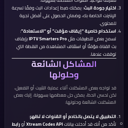
معرفة مواعيد القنوات المفضلة بسهولة.
اختيار جودة البث
: يمكنك ضبط إعدادات البث وفقًا لسرعة
الإنترنت الخاصة بك، وضمان الحصول على أفضل تجربة
للمحتوى.
استخدام خاصية “إيقاف مؤقت” أو “الاستعادة”
:
تسمح بعض التطبيقات مثل
IPTV Smarters Pro
بإيقاف
بث القناة مؤقتًا أو استئناف المشاهدة من النقطة التي
توقفت عندها.
المشاكل الشائعة
وحلولها
قد تواجه بعض المشكلات أثناء عملية التثبيت أو التفعيل،
لكن لحسن الحظ، يمكن حل معظمها بسهولة. إليك بعض
المشكلات الشائعة وحلولها:
التطبيق لا يتصل بالخادم أو القنوات لا تظهر
:
تأكد من أنك قد أدخلت بيانات
Xtream Codes API
أو
رابط