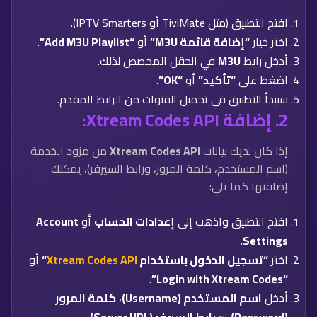
افتح التطبيق (مثل TiviMate أو IPTV Smarters).
اختر خيار
“إضافة قائمة M3U”
أو
“Add M3U Playlist”
.
أدخل رابط
M3U
في الحقل المخصص لذلك.
اضغط على
“تأكيد”
أو
“OK”
.
سيبدأ التطبيق في تحميل القنوات من الرابط المقدم.
2. إضافة Xtream Codes API:
إذا كان لديك بيانات
Xtream Codes API
من مزود الخدمة
(اسم المستخدم، كلمة المرور، ورابط السيرفر)، يمكنك
إضافتها كما يلي:
افتح التطبيق واذهب إلى
إعدادات الحساب
أو
Account
.
Settings
اختر
“تسجيل الدخول باستخدام
Xtream Codes API
“
أو
.
“Login with Xtream Codes”
أدخل
اسم المستخدم (Username)
،
كلمة المرور