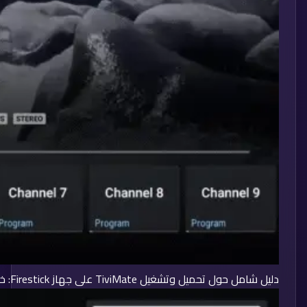
دليل شامل حول تحميل وتشغيل TiviMate على جهاز Firestick: خطوة بخطوة