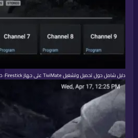
دليل شامل حول تحميل وتشغيل TiviMate على جهاز Firestick: خطوة بخطوة