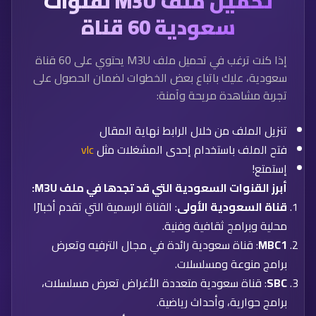
تحميل ملف M3U لقنوات
سعودية 60 قناة
إذا كنت ترغب في تحميل ملف M3U يحتوي على 60 قناة
سعودية، عليك باتباع بعض الخطوات لضمان الحصول على
تجربة مشاهدة مريحة وآمنة:
تنزيل الملف من خلال الرابط نهاية المقال
فتح الملف باستخدام إحدى المشغلات مثل
vlc
إستمتع!
أبرز القنوات السعودية التي قد تجدها في ملف M3U:
قناة السعودية الأولى
: القناة الرسمية التي تقدم أخبارًا
محلية وبرامج ثقافية وفنية.
MBC1
: قناة سعودية رائدة في مجال الترفيه وتعرض
برامج منوعة ومسلسلات.
SBC
: قناة سعودية متعددة الأغراض تعرض مسلسلات،
برامج حوارية، وأحداث رياضية.