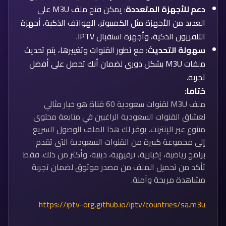
دعم للأجهزة المتعددة
: يمكن فتح ملف M3U على
العديد من الأجهزة مثل الكمبيوتر، الهواتف الذكية، أجهزة
التلفزيون الذكية، وأجهزة استقبال IPTV.
سهولة التحديث
: مع تطور القنوات وتغييرها، يتم تحديث
ملفات M3U بشكل دوري لضمان أنك تحصل على أفضل
تجربة.
ختامًا:
ملف M3U لقنوات سعودية 60 قناة هو خيار مثالي
لعشاق القنوات السعودية الراغبين في متابعة محتوى
متنوع عبر الإنترنت. يوفر لك هذا الملف الوصول السريع
إلى مجموعة كبيرة من القنوات السعودية التي تقدم
برامج رياضية، إخبارية، ترفيهية، دينية، وأكثر من ذلك. فقط
تأكد من تحميل الملف من مصدر موثوق لضمان تجربة
مشاهدة مريحة وآمنة.
https://iptv-org.github.io/iptv/countries/sa.m3u