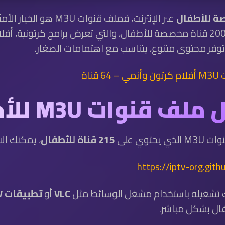
ة للأطفال
عبر الإنترنت، فملف قنو
M3U الذي يحتوي على أكثر من 200 قناة مخصصة للأطفال، والتي تعرض برامج 
توفر محتوى متنوع، يتناسب مع اهتمامات الصغار.
ناة
ف قنوات M3U للأطفال
توي على
215 قناة للأطفال
، يمكنك الا
https://iptv-org.gith
ك تشغيله باستخدام مشغل الوسائط مثل
VLC
أو
تطبيقات IPTV
ال بشكل مباشر.