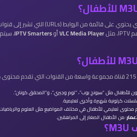
ملف M3U هو ببساطة ملف نصي يحتوي على قائمة م
مثل
VLC Media Player
أو
IPTV Smarters
، سيتم
:
ون للأطفال مثل “سبونج بوب”، “توم وجيري”، و”المحقق كونان”.
سلات كرتونية شهيرة وأخرى تعليمية.
م محتوى تعليمي للأطفال في مختلف المواضيع مثل العلوم والرياضيات.
عمار
: من الأطفال الصغار إلى المراهقين.
؟