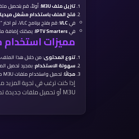
تنزيل ملف M3U
: أولاً، قم بتحميل مل
فتح الملف باستخدام مشغل ميديا
في
VLC
: قم بفتح برنامج VLC، ثم اختر “Open Network Stream”، وأدخل الرابط الخاص بملف M3U لتحميل القنوات مباشرة.
في
IPTV Smarters
: يمكنك إضافة ملف M3U من خلال خيار “Add Playlist” ف
مميزات استخدام ملف M3U لل
تنوع المحتوى
: من خلال هذا الملف،
سهولة الاستخدام
: بمجرد تحميل الملف، 
مجانًا
: تحميل واستخدام ملفات M3U مجاني تمامًا، مما يجعله خيارًا اقتصاديًا لمشاهدة محتوى الأطفال.
إذا كنت ترغب في تجربة المزيد م
M3U أو تحميل ملفات جديدة تحتوي على قنوات إضافية.