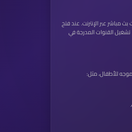
ن الروابط (URLs) التي تشير إلى قنوات بث مباشر عبر الإنترنت. عند فتح
 تشغيل القنوات المدرجة في