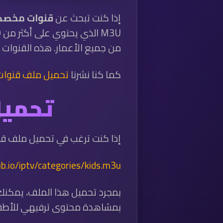
إذا كنت تبحث عن
قنوات مخصص
من جميع الأعمار. هذه القنوات 
كما كنا نشرنا
تحميل ملف قنوات M3U أفلام كرتون وأنمي – 64 ق
تحميل مل
إذا كنت ترغب في تحميل ملف قنوات M3U الذي يح
ub.io/iptv/categories/kids.m3u
بمجرد تحميل هذا الملف، يمكن
بمشاهدة محتوى ترفيهي للأطف