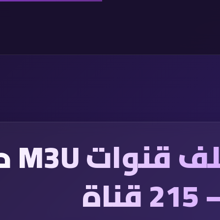
تحميل 
اة