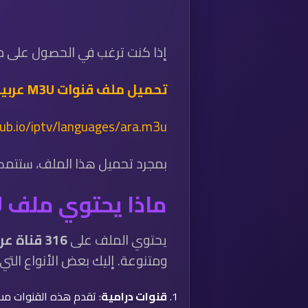
إذا كنت ترغب في الحصول على 
تحميل ملف قنوات M3U عربية منوعة وشاملة – 316 قناة
hub.io/iptv/languages/ara.m3u
بمجرد تحميل هذا الملف، ستتمكن 
ماذا يحتوي ملف M3U من قنوات عربية منوعة؟
يحتوي الملف على
316 قناة عربية
ومتنوعة. إليك بعض الأنواع الت
قنوات درامية
: تقدم هذه القنوات مس