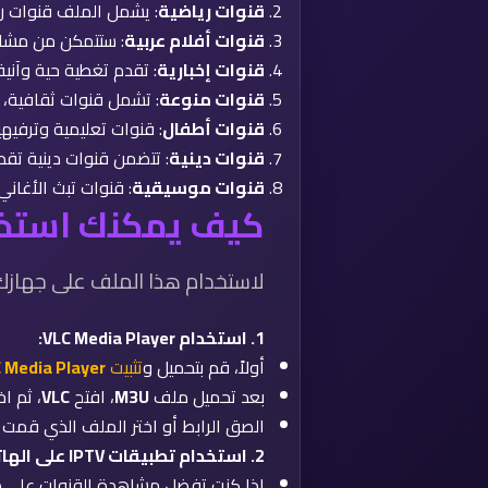
قنوات رياضية
: يشمل الملف قنوات رياض
قنوات أفلام عربية
: ستتمكن من مشاهد
قنوات إخبارية
: تقدم تغطية حية وآنية 
قنوات منوعة
: تشمل قنوات ثقافية، ا
قنوات أطفال
: قنوات تعليمية وترفيه
قنوات دينية
: تتضمن قنوات دينية تقد
قنوات موسيقية
: قنوات تبث الأغاني
كيف يمكنك استخدام
لاستخدام هذا الملف على جهازك
1.
استخدام VLC Media Player
:
أولاً، قم بتحميل و
تثبيت
 Media Player
بعد تحميل ملف
M3U
، افتح
VLC
، ثم اختر من القا
الصق الرابط أو اختر الملف الذي قمت بتحميله، ثم ا
2.
استخدام تطبيقات IPTV على الهاتف المحمول
إذا كنت تفضل مشاهدة القنوات على ه