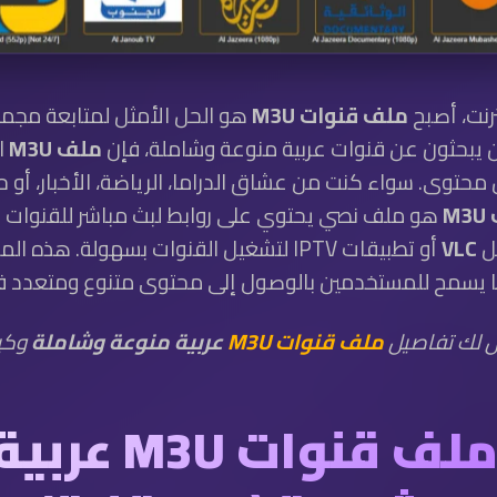
ترنت، أصبح
ملف قنوات M3U
هو الحل الأمثل لمتابعة مجم
ذين يبحثون عن قنوات عربية منوعة وشاملة، فإن
ملف M3U
ا
محتوى. سواء كنت من عشاق الدراما، الرياضة، الأخبار، أو 
M
هو ملف نصي يحتوي على روابط لبث مباشر للقنوات عب
ل
VLC
أو تطبيقات IPTV لتشغيل القنوات بسهولة. 
 مما يسمح للمستخدمين بالوصول إلى محتوى متنوع ومتعدد 
 لك تفاصيل
ملف قنوات M3U
عربية منوعة وشاملة
وكيف
تحميل ملف قنوا