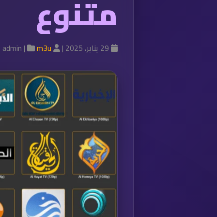
متنوع
29 يناير، 2025 |
admin |
m3u