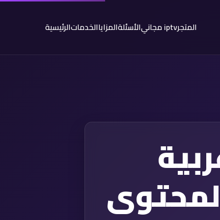
المتجر
iptv مجاني
الأسئلة
المزايا
الخدمات
الرئيسية
ملف قنوات M3U عربية
: 316 قناة لمحتوى