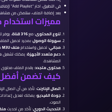
في التطبيق، اختر “Add Playlist” (إضافة قائمة تشغيل) ثم أضف الرابط أو الملف الذي قمت بتحميله.
بعد إضافة الملف، ستتمكن من مشاهد
مميزات استخدام ملف M3U عربية منوعة
تنوع المحتوى
: مع
316 قناة
، يوفر ل
سهولة الوصول
: بمجرد تحميل المل
مجاني
: تحميل واستخدام
ملف M3U
مج
دعم متعدد الأجهزة
: يمكنك تشغيل هذ
المشاهدة.
محتوى متجدد
: يقدم الملف محتوى 
كيف تضمن أفضل 
اتصال الإنترنت
: تأكد من أن اتصال ال
جودة الفيديو
: يمكنك تعديل إعدادات
الصوت.
التحديث الدوري
: تأكد من تحديث
ملف U