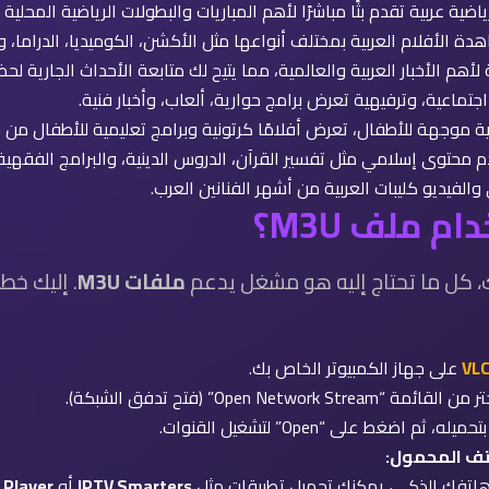
ية عربية تقدم بثًا مباشرًا لأهم المباريات والبطولات الرياضية المحلية 
ة الأفلام العربية بمختلف أنواعها مثل الأكشن، الكوميديا، الدراما، و
لأهم الأخبار العربية والعالمية، مما يتيح لك متابعة الأحداث الجارية لح
جتماعية، وترفيهية تعرض برامج حوارية، ألعاب، وأخبار فنية.
ية موجهة للأطفال، تعرض أفلامًا كرتونية وبرامج تعليمية للأطفال من ج
م محتوى إسلامي مثل تفسير القرآن، الدروس الدينية، والبرامج الفقهية
 والفيديو كليبات العربية من أشهر الفنانين العرب.
 ملف M3U؟
، كل ما تحتاج إليه هو مشغل يدعم
ملفات M3U
. إليك خط
VLC
على جهاز الكمبيوتر الخاص بك.
ئمة “Open Network Stream” (فتح تدفق الشبكة).
ضغط على “Open” لتشغيل القنوات.
:
اتفك الذكي، يمكنك تحميل تطبيقات مثل
IPTV Smarters
أو
 Player