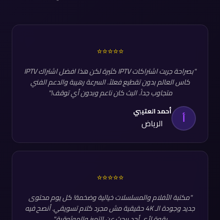
⭐⭐⭐⭐⭐
"بصراحة جربت اشتراكات IPTV كثيرة لكن هذا افضل اشتراك IPTV
كاس العالم بدون تقطيع فعلاً. السرعة رهيبة والدعم الفني
متجاوب جداً. البث كان ناعم وبدون أي توقف!"
أحمد العتيبي
أ
الرياض
⭐⭐⭐⭐⭐
"مكتبة الأفلام والمسلسلات خيالية وضخمة! كل يوم محتوى
جديد وجودة الـ 4K حقيقية مش مجرد كلام تسويقي. أنصح فيه
بقوة لأي أحد يبحث عن التميز والموثوقية."