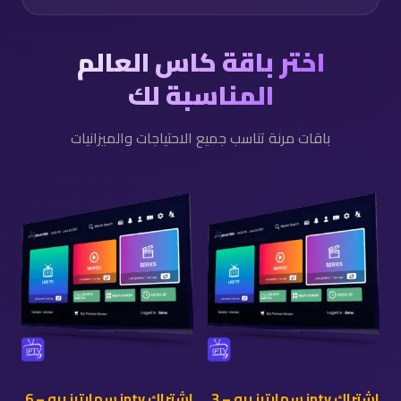
اختر باقة كاس العالم
المناسبة لك
باقات مرنة تناسب جميع الاحتياجات والميزانيات
اشتراك iptv سمارترز برو – 3
اشتراك iptv سمارترز برو – 6