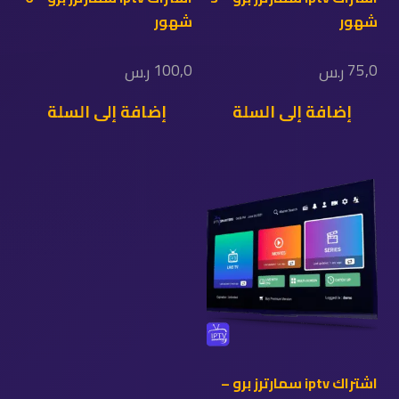
شهور
شهور
100,0
75,0
ر.س
ر.س
إضافة إلى السلة
إضافة إلى السلة
اشتراك iptv سمارترز برو –